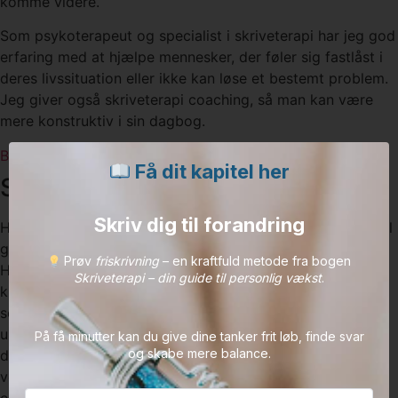
komme videre.
Som psykoterapeut og specialist i skriveterapi har jeg god
erfaring med at hjælpe mennesker, der føler sig fastlåst i
deres livssituation eller ikke kan løse et bestemt problem.
Jeg giver også skriveterapi coaching, så man kan være
mere konstruktiv i sin dagbog.
Bestil tid her
Få dit kapitel her
Sådan kommer du videre
Skriv dig til forandring
Hvis du får øje på, at du har skrevet om det samme en del
gange, uden at rykke dig det mindste, så skriv om dét.
Prøv
friskrivning
– en kraftfuld metode fra bogen
Hvordan opleves det at sidde fast? Hvad mærker du i
Skriveterapi – din guide til personlig vækst
.
kroppen? Hvilke følelser giver det dig? Spørg også dig
selv, hvad der hindrer dig i at komme videre. Forhold dig
undersøgende uden straks at fordømme dig selv. Der er
På få minutter kan du give dine tanker frit løb, finde svar
og skabe mere balance.
det, der er. Og det er ikke sikkert, at du kan gøre noget
ved det lige nu, men det er mere hjælpsomt at se
omsorgsfuldt på dig selv og rumme dine følelser.